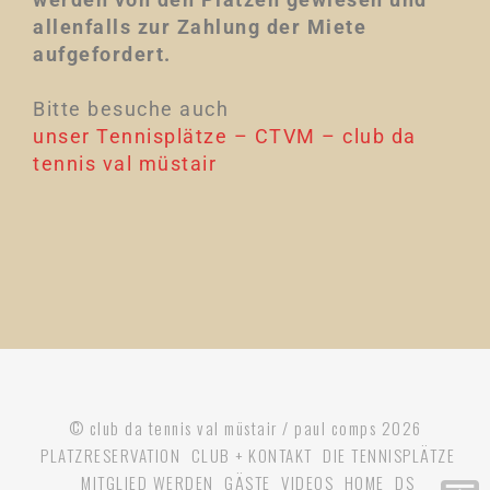
allenfalls zur Zahlung der Miete
aufgefordert.
Bitte besuche auch
unser Tennisplätze – CTVM – club da
tennis val müstair
© club da tennis val müstair / paul comps 2026
PLATZRESERVATION
CLUB + KONTAKT
DIE TENNISPLÄTZE
MITGLIED WERDEN
GÄSTE
VIDEOS
HOME
DS